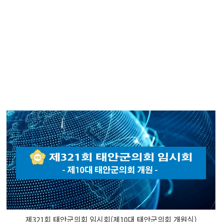
제321회 태안군의회 임시회(제10대 태안군의회 개원식)