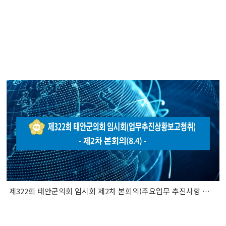
제322회 태안군의회 임시회 제2차 본회의(주요업무 추진사항 보고 청취)