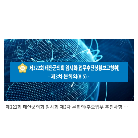
제322회 태안군의회 임시회 제3차 본회의(주요업무 추진사항 보고 청취)