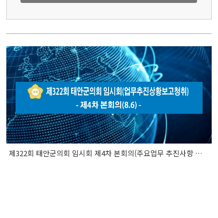
제322회 태안군의회 임시회 제4차 본회의(주요업무 추진사항 보고 청취)