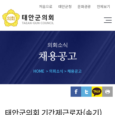
처음으로
태안군청
문화관광
전체보기
의회소식
채용공고
HOME
의회소식
채용공고
>
>
태안군의회 기간제근로자(속기)