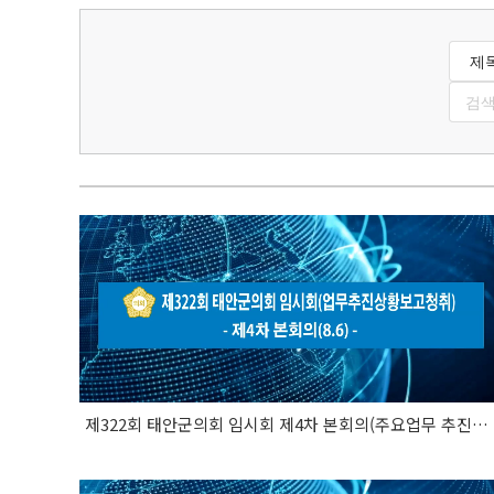
제322회 태안군의회 임시회 제4차 본회의(주요업무 추진사항 보고 청취)