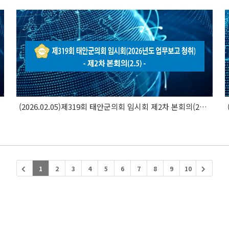
(2026.02.05)제319회 태안군의회 임시회 제2차 본회의(2026..
1
2
3
4
5
6
7
8
9
10