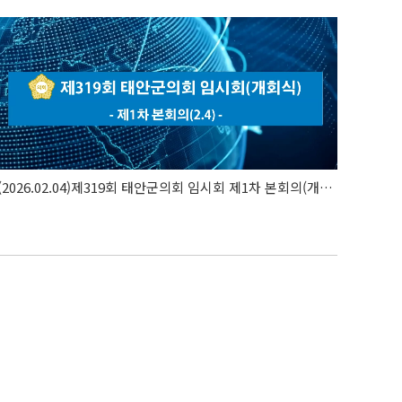
(2026.02.04)제319회 태안군의회 임시회 제1차 본회의(개회식)