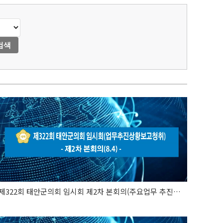
검색
제322회 태안군의회 임시회 제2차 본회의(주요업무 추진사항 보고 청취)