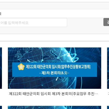
제322회 태안군의회 임시회 제3차 본회의(주요업무 추진사항 보고 청취)