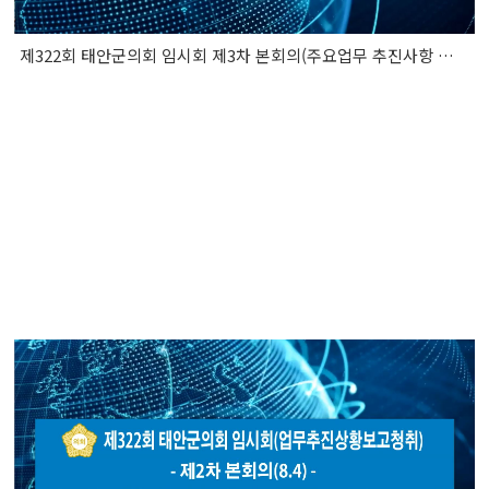
제322회 태안군의회 임시회 제3차 본회의(주요업무 추진사항 보고 청취)