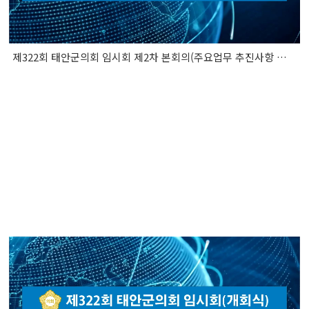
제322회 태안군의회 임시회 제2차 본회의(주요업무 추진사항 보고 청취)