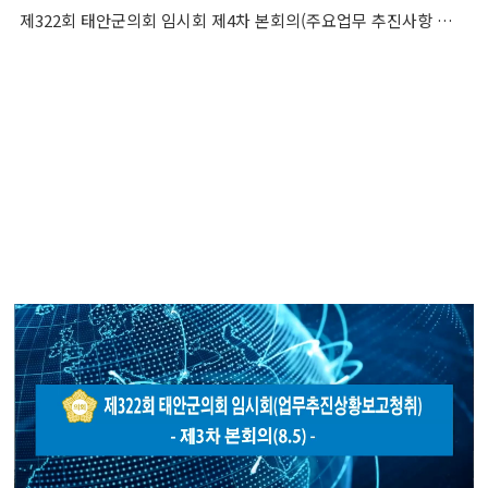
제322회 태안군의회 임시회 제4차 본회의(주요업무 추진사항 보고 청취)