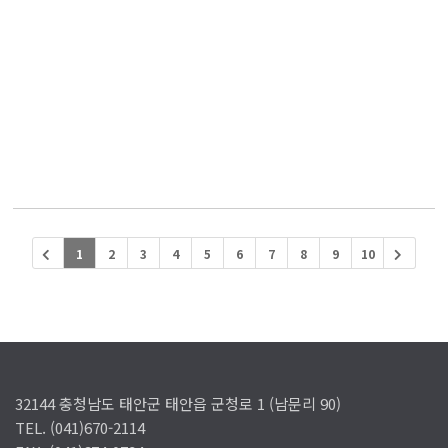
1
2
3
4
5
6
7
8
9
10
32144 충청남도 태안군 태안읍 군청로 1 (남문리 90)
TEL. (041)670-2114