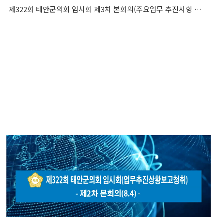
제322회 태안군의회 임시회 제3차 본회의(주요업무 추진사항 보고 청취)