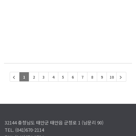
1
2
3
4
5
6
7
8
9
10
32144 충청남도 태안군 태안읍 군청로 1 (남문리 90)
TEL. (041)670-2114