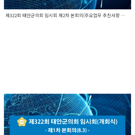
제322회 태안군의회 임시회 제2차 본회의(주요업무 추진사항 보고 청취)