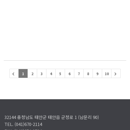
1
2
3
4
5
6
7
8
9
10
32144 충청남도 태안군 태안읍 군청로 1 (남문리 90)
TEL. (041)670-2114