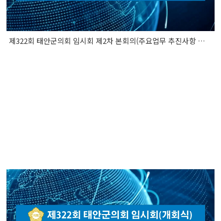
제322회 태안군의회 임시회 제2차 본회의(주요업무 추진사항 보고 청취)