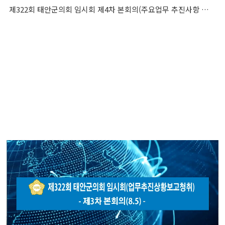
제322회 태안군의회 임시회 제4차 본회의(주요업무 추진사항 보고 청취)