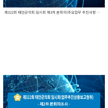
제322회 태안군의회 임시회 제3차 본회의(주요업무 추진사항 보고 청취)