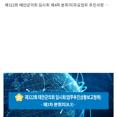
제322회 태안군의회 임시회 제4차 본회의(주요업무 추진사항 보고 청취)