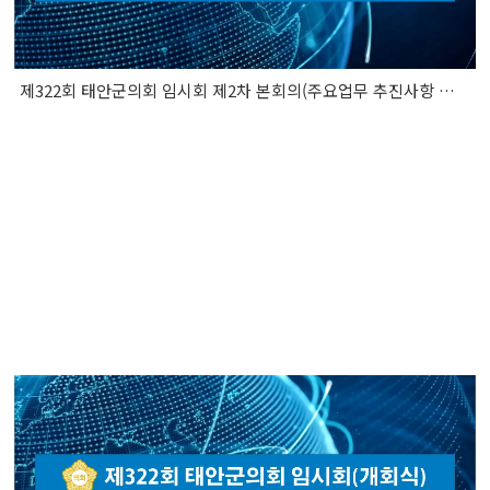
제322회 태안군의회 임시회 제2차 본회의(주요업무 추진사항 보고 청취)