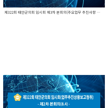
제322회 태안군의회 임시회 제3차 본회의(주요업무 추진사항 보고 청취)