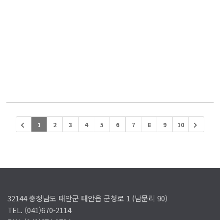
1
2
3
4
5
6
7
8
9
10
32144 충청남도 태안군 태안읍 군청로 1 (남문리 90)
TEL. (041)670-2114