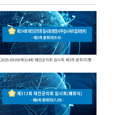
(2025.09.09)제314회 태안군의회 임시회 제3차 본회의(행정사무..