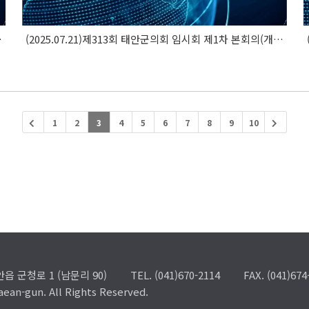
회의(주요업무..
(2025.07.21)제313회 태안군의회 임시회 제1차 본회의(개회식)
1
2
3
4
5
6
7
8
9
10
읍 군청로 1 (남문리 90)
TEL. (041)670-2114
FAX. (041)674
an-gun. All Rights Reserved.