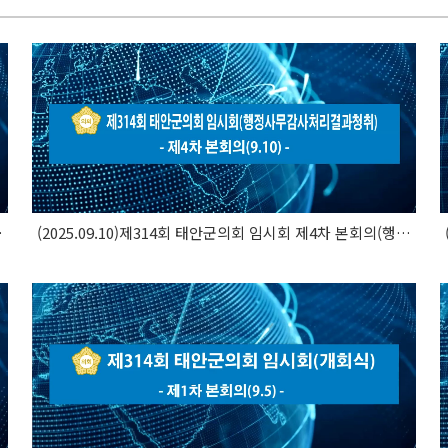
회의(군정질문..
(2025.09.10)제314회 태안군의회 임시회 제4차 본회의(행정사무..