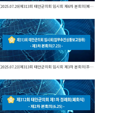
(2025.07.29)제313회 태안군의회 임시회 제6차 본회의(폐회식)
(2025.07.23)제313회 태안군의회 임시회 제3차 본회의(주요업무..