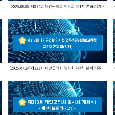
회의(행정사무..
(2025.09.05)제314회 태안군의회 임시회 제1차 본회의(개회식)
회의(주요업무..
(2025.07.24)제313회 태안군의회 임시회 제4차 본회의(주요업무..