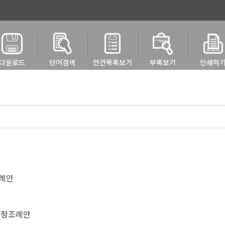
다운로드
단어검색
안건목록보기
부록보기
인쇄하
조례안
부개정조례안