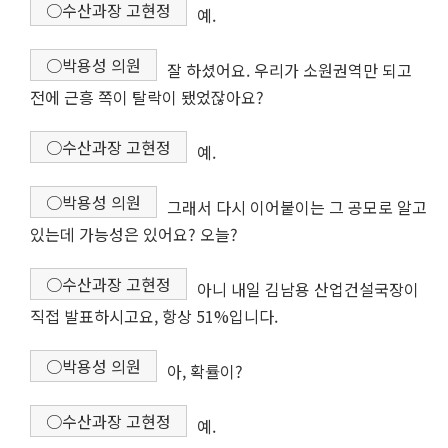
○수산과장 고현정
예.
○박용성 의원
잘 하셨어요. 우리가 소원권역만 되고
전에 근흥 쪽이 탈락이 됐었잖아요?
○수산과장 고현정
예.
○박용성 의원
그래서 다시 이어붙이는 그 공모로 알고
있는데 가능성은 있어요? 오늘?
○수산과장 고현정
아니 내일 김남용 산업건설국장이
직접 발표하시고요, 항상 51%입니다.
○박용성 의원
아, 확률이?
○수산과장 고현정
예.