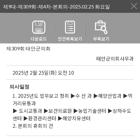
제9대-제309회-제4차-본회의-2025.02.25 화요일
다운로드
안건목록보기
부록보기
제309회 태안군의회
태안군의회사무과
2025년 2월 25일(화) 오전 10
의사일정
1. 2025년도 업무보고 청취 ▶수 산 과 ▶해양산업과 ▶먹
거리유통과
▶ 도시교통과 ▶보건의료원 ▶농업기술센터 ▶상하수도
센터 ▶환경관리센터 ▶해양치유센터
2. 본회의 휴회의 건